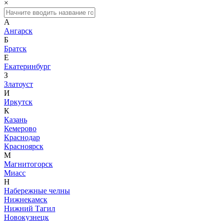
×
А
Ангарск
Б
Братск
Е
Екатеринбург
З
Златоуст
И
Иркутск
К
Казань
Кемерово
Краснодар
Красноярск
М
Магнитогорск
Миасс
Н
Набережные челны
Нижнекамск
Нижний Тагил
Новокузнецк