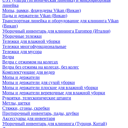
UST (ультра гигиеническая линейка) и микрофибровая
линейка
Мопы, рамки, флаундеры Vikan (Викан)
Пады и держатели Vikan (Викан)
Транспортная линейка и оборудование для клининга Vikan
(Викан)
Уборочный инвентарь для клининга Euromop (Италия)
Уборочные тележки
Тележки для влажной уборки
Тележки многофункциональные
Тележки для мусора
Ведра
Ведра с отжимом на колесах
Ведра без отжима на колесах, без колес
Комплектующие для ведер
Мопы и держатели
Мопы и держатели для сухой уборки
Мопы и держатели плоские для влажной уборки
Мопы и держатели веревочные для влажной уборки
Рукоятки, телескопические штанги
Метлы, щетки
Стяжки, сгоны, скребки
Протирочный инвентарь, пады, шубки
Аксессуары для инвентаря
Уборочный инвентарь для клининга (Турция, Китай)