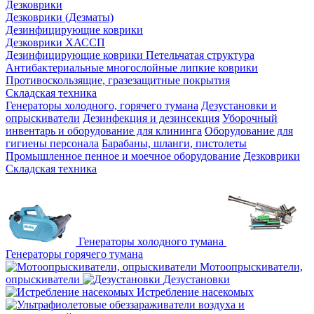
Дезковрики
Дезковрики (Дезматы)
Дезинфицирующие коврики
Дезковрики ХАССП
Дезинфицирующие коврики Петельчатая структура
Антибактериальные многослойные липкие коврики
Противоскользящие, гразезащитные покрытия
Складская техника
Генераторы холодного, горячего тумана
Дезустановки и
опрыскиватели
Дезинфекция и дезинсекция
Уборочный
инвентарь и оборудование для клининга
Оборудование для
гигиены персонала
Барабаны, шланги, пистолеты
Промышленное пенное и моечное оборудование
Дезковрики
Складская техника
Генераторы холодного тумана
Генераторы горячего тумана
Мотоопрыскиватели,
опрыскиватели
Дезустановки
Истребление насекомых