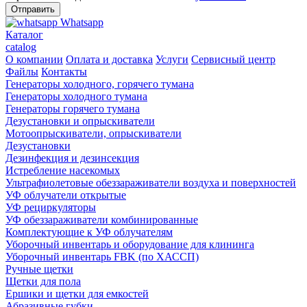
Whatsapp
Каталог
catalog
О компании
Оплата и доставка
Услуги
Сервисный центр
Файлы
Контакты
Генераторы холодного, горячего тумана
Генераторы холодного тумана
Генераторы горячего тумана
Дезустановки и опрыскиватели
Мотоопрыскиватели, опрыскиватели
Дезустановки
Дезинфекция и дезинсекция
Истребление насекомых
Ультрафиолетовые обеззараживатели воздуха и поверхностей
УФ облучатели открытые
УФ рециркуляторы
УФ обеззараживатели комбинированные
Комплектующие к УФ облучателям
Уборочный инвентарь и оборудование для клининга
Уборочный инвентарь FBK (по ХАССП)
Ручные щетки
Щетки для пола
Ершики и щетки для емкостей
Абразивные губки