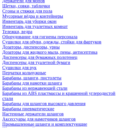
Держатели для мопов
Щетки, совки, таблички
Сгоны и стяжки для пола
Мусорные вёдра и контейнеры
Инвентарь для уборки окон
Инвентарь для туалетных комнат
Тележки, ведра
Оборудование для гигиены персонала
Сушилки для обуви, одежды, стойки для фартуков
Дозаторы, диспенсоры, урны
Дозаторы для жидкого мыла, пены, антисептика
Диспенсеры для бумажных полотенец
Диспенсеры для туалетной бумаги
Сушилки для рук
Перчатки кольчужные
Барабаны, шланги, пистолеты
Барабаны для намотки шланга
Барабаны из нержавеющей стали
Барабаны из ABS пластмассы и крашенной углеродистой
стали
Барабаны для шлангов высокого давления
Барабаны пневматические
Настенные держатели шлангов
Аксессуары для намотчиков шлангов
Промышленные шланги и комплектующие