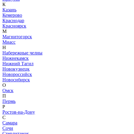
К
Казань
Кемерово
Краснодар
Красноярск
М
Магнитогорск
Миасс
Н
Набережные челны
Нижнекамск
Нижний Тагил
Новокузнецк
Новороссийск
Новосибирск
О
Омск
П
Пермь
Р
Ростов-на-Дону
С
Самара
Сочи
Стерлитамак