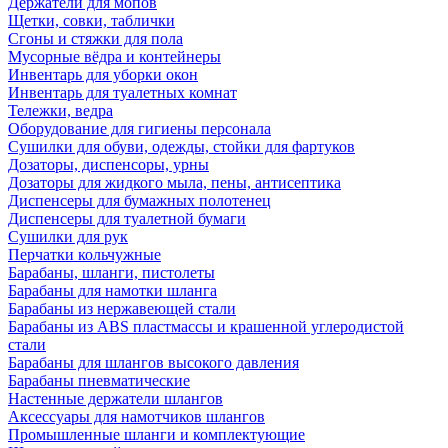
Держатели для мопов
Щетки, совки, таблички
Сгоны и стяжки для пола
Мусорные вёдра и контейнеры
Инвентарь для уборки окон
Инвентарь для туалетных комнат
Тележки, ведра
Оборудование для гигиены персонала
Сушилки для обуви, одежды, стойки для фартуков
Дозаторы, диспенсоры, урны
Дозаторы для жидкого мыла, пены, антисептика
Диспенсеры для бумажных полотенец
Диспенсеры для туалетной бумаги
Сушилки для рук
Перчатки кольчужные
Барабаны, шланги, пистолеты
Барабаны для намотки шланга
Барабаны из нержавеющей стали
Барабаны из ABS пластмассы и крашенной углеродистой
стали
Барабаны для шлангов высокого давления
Барабаны пневматические
Настенные держатели шлангов
Аксессуары для намотчиков шлангов
Промышленные шланги и комплектующие