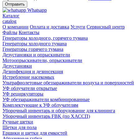
Whatsapp
Каталог
catalog
О компании
Оплата и доставка
Услуги
Сервисный центр
Файлы
Контакты
Генераторы холодного, горячего тумана
Генераторы холодного тумана
Генераторы горячего тумана
Дезустановки и опрыскиватели
Мотоопрыскиватели, опрыскиватели
Дезустановки
Дезинфекция и дезинсекция
Истребление насекомых
Ультрафиолетовые обеззараживатели воздуха и поверхностей
УФ облучатели открытые
УФ рециркуляторы
УФ обеззараживатели комбинированные
Комплектующие к УФ облучателям
Уборочный инвентарь и оборудование для клининга
Уборочный инвентарь FBK (по ХАССП)
Ручные щетки
Щетки для пола
Ершики и щетки для емкостей
Абразивные губки