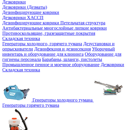
Дезковрики
Дезковрики (Дезматы)
Дезинфицирующие коврики
Дезковрики ХАССП
Дезинфицирующие коврики Петельчатая структура
Антибактериальные многослойные липкие коврики
Противоскользящие, гразезащитные покрытия
Складская техника
Генераторы холодного, горячего тумана
Дезустановки и
опрыскиватели
Дезинфекция и дезинсекция
Уборочный
инвентарь и оборудование для клининга
Оборудование для
гигиены персонала
Барабаны, шланги, пистолеты
Промышленное пенное и моечное оборудование
Дезковрики
Складская техника
Генераторы холодного тумана
Генераторы горячего тумана